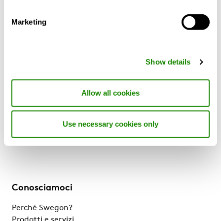
Marketing
Taglia
Lunghezza
Show details
(mm)
Allow all cookies
800, 1100, 1400
Use necessary cookies only
Conosciamoci
Perché Swegon?
Prodotti e servizi