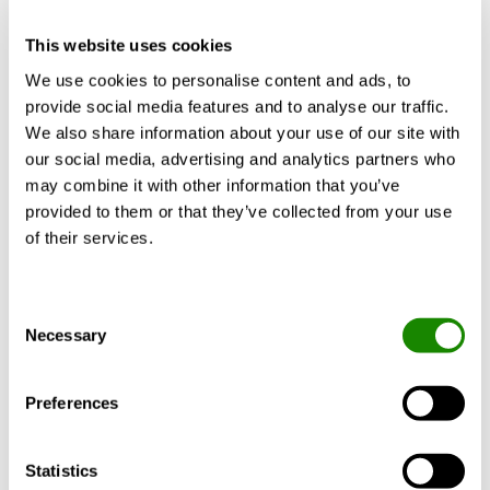
opzionale installato in fabbrica
Mostra altro
This website uses cookies
Direzione dell’aria regolabile ADC e prese d’aria
regolabili
We use cookies to personalise content and ads, to
Altezza di installazione ridotta
provide social media features and to analyse our traffic.
Potenza elevata
CALCOLO CON LE VOSTRE ESIGENZE
We also share information about your use of our site with
our social media, advertising and analytics partners who
may combine it with other information that you’ve
provided to them or that they’ve collected from your use
of their services.
Dati tecnici
Accessori
Certificati
Docu
Consent
Portata d’aria:
Necessary
Selection
l/s
m³/h
Preferences
0 - 85
0 - 306
Statistics