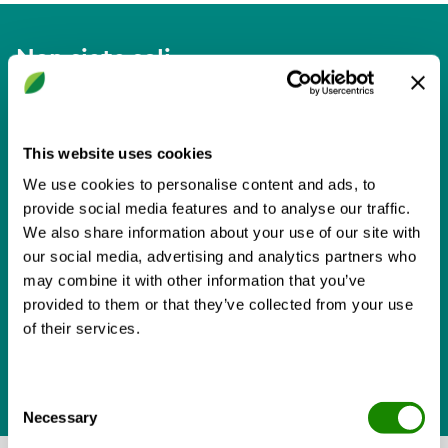
Non siete soli.
Molti altri prima di voi si sono trovati nella vostra
stessa situazione a domandarsi: "Cosa dovremmo fare
per la ventilazione?"
This website uses cookies
We use cookies to personalise content and ads, to
Molte migliaia di loro hanno deciso di scegliere i
provide social media features and to analyse our traffic.
prodotti Swegon. Questo è il motivo per cui vi sono così
We also share information about your use of our site with
tanti testimonial che raccontano come hanno
our social media, advertising and analytics partners who
superato le sfide di natura tecnica o di come sono stati
may combine it with other information that you’ve
piacevolmente sorpresi dai costi di esercizio del
provided to them or that they’ve collected from your use
sistema di ventilazione. Questi testimonial sono la
of their services.
prova che manteniamo le nostre promesse. E non ci
fermiamo qui.
Consent
Necessary
Selection