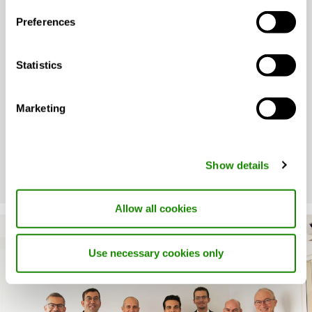
Preferences
Sappiamo di cosa parliamo.
Servono alcune conoscenze fondamentali per capire
Statistics
qual è la soluzione giusta nei diversi contesti edilizi. Se
non siete sicuri di averle, le nostre guide vi aiuteranno
Marketing
a capire quale soluzione di ventilazione scegliere.
GUIDE
Show details
Allow all cookies
Use necessary cookies only