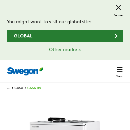
Passer au contenu principal
Fermer
You might want to visit our global site:
GLOBAL
Other markets
Menu
...
CASA
CASA R5