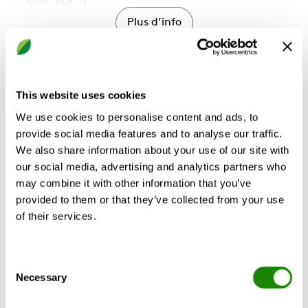
CO2, VOC*)
Régulation continue de la température d'air
Plus d’info
soufflé
Fonctionnement automatique été/hiver
Conçu et testé pour fonctionner dans des
conditions nordiques
CALCULER SELON VOS CRITÈRES
This website uses cookies
Large gamme d'accessoires disponibles
We use cookies to personalise content and ads, to
provide social media features and to analyse our traffic.
We also share information about your use of our site with
our social media, advertising and analytics partners who
Description du produit
Données technique
may combine it with other information that you’ve
provided to them or that they’ve collected from your use
of their services.
Le R5 est un appareil de ventilation
modulaire, adapté à une installation murale
Consent
Necessary
ou au plafond, en association avec des
Selection
meubles.