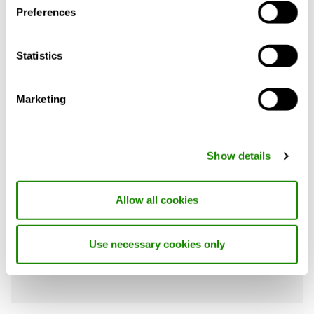
Preferences
Silencieux, il est équipé de série d'un
système intelligent de régulation de
l'humidité à la demande.
Statistics
L'unité de ventilation se contrôle depuis la
hotte aspirante ou le panneau de
Marketing
commande, ainsi que via une application
mobile (iOS/Android), et peut être
connectée aux systèmes domotiques via
Show details
Modbus.
Certifié Eurovent, il dispose d'une
Allow all cookies
déclaration environnementale DEP et d'une
analyse du cycle de vie certifiées par un
organisme tiers.
Use necessary cookies only