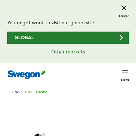
Passer au contenu principal
Fermer
You might want to visit our global site:
GLOBAL
Other markets
Menu
...
WISE
WISE Pacific