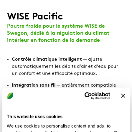
WISE Pacific
Poutre froide pour le système WISE de
Swegon, dédié à la régulation du climat
intérieur en fonction de la demande
Contrôle climatique intelligent
— ajuste
automatiquement les débits d’air et d’eau pour
un confort et une efficacité optimaux.
Intégration sans fil
— entièrement compatible
avec le système Swegon WISE pour une mise en
service et une surveillance simplifiées.
Performance stable
— la régulation indépendante
This website uses cookies
de la pression garantit un débit d’air constant et
un confort homogène.
We use cookies to personalise content and ads, to