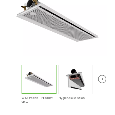
WISE Pacific - Product
Hygieneic solution
WISE Pacific -
view
view