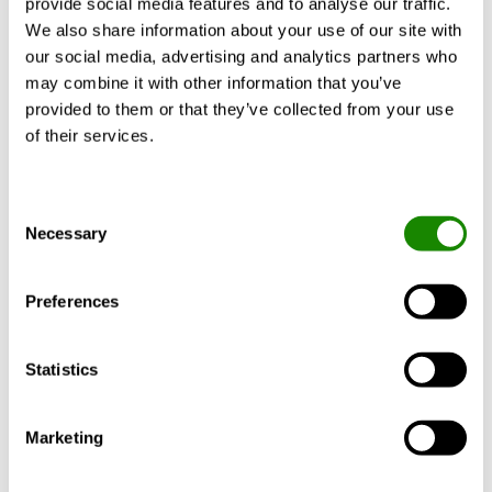
provide social media features and to analyse our traffic.
Conception modulaire
— système à trois modules
We also share information about your use of our site with
offrant des systèmes climatiques intégraux
Plus d’info
our social media, advertising and analytics partners who
adaptables et optimisés.
may combine it with other information that you’ve
provided to them or that they’ve collected from your use
Modules d’air SA/EA intégrés
— modules
of their services.
d’alimentation et d’extraction en option pour un
aspect uniforme.
Description du produit
Données technique
Consent
Option Coanda Wing
— répartition de l’air
Necessary
Selection
optimisée pour plafonds ouverts, supprimant les
courants d’air.
Preferences
Conception
Statistics
Matériaux et traitement de surface
Marketing
Installation, équilibrage et entretien