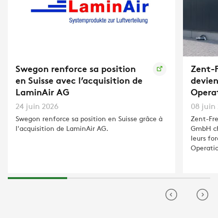
Swegon renforce sa position
Zent-F
en Suisse avec l’acquisition de
devie
LaminAir AG
Opera
24 juin 2026
08 juin
Swegon renforce sa position en Suisse grâce à
Zent-Fre
l'acquisition de LaminAir AG.
GmbH cha
leurs fo
Operati