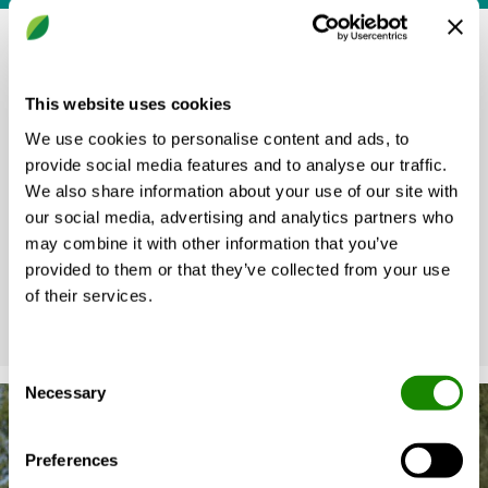
Nous savons de quoi nous parlons.
This website uses cookies
Pour comprendre les solutions les mieux adaptées aux
We use cookies to personalise content and ads, to
différents scénarios de construction, quelques
provide social media features and to analyse our traffic.
connaissances de base sont requises. Si vous avez le
We also share information about your use of our site with
sentiment de ne pas les maîtriser, nos guides vous
our social media, advertising and analytics partners who
aideront à choisir les meilleures options de ventilation.
may combine it with other information that you’ve
provided to them or that they’ve collected from your use
GUIDES
of their services.
Consent
Necessary
Selection
Preferences