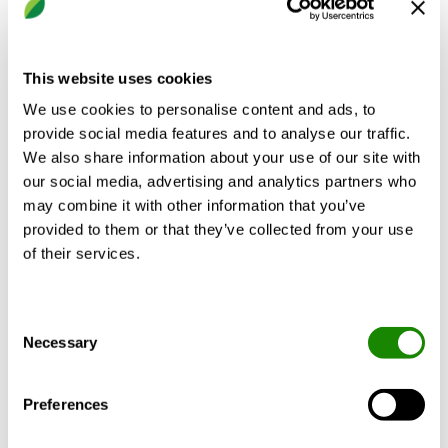
Sorties de gaines visibles
Positionnement libre des cloisons
Positionnement libre des sorties
This website uses cookies
CALCULER EN FONCTION DE VOS
We use cookies to personalise content and ads, to
CRITÈRES
provide social media features and to analyse our traffic.
We also share information about your use of our site with
our social media, advertising and analytics partners who
may combine it with other information that you’ve
provided to them or that they’ve collected from your use
Données techniques
Accessoires
Certifi
of their services.
Puissance de refroidissement:
Jusqu’à 1930 W
Consent
Necessary
Puissance de chauffage:
Eau:
Selection
Débit d’air:
6 à 45 l/s.
Preferences
Plage de pression:
150 - 300 Pa.