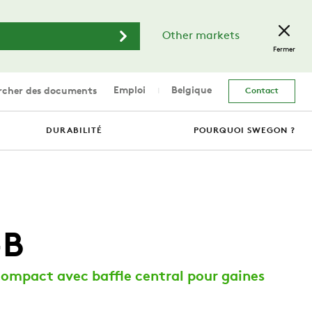
Other markets
Fermer
Emploi
Belgique
cher des documents
Contact
DURABILITÉ
POURQUOI SWEGON ?
-B
compact avec baffle central pour gaines