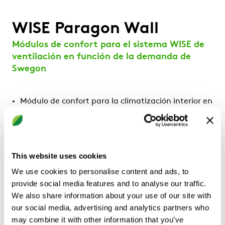
WISE Paragon Wall
Módulos de confort para el sistema WISE de
ventilación en función de la demanda de
Swegon
Módulo de confort para la climatización interior en
función de la demanda, integrado en la
plataforma de control WISE de Swegon
Diseñado para su instalación en la parte trasera
de la estancia e, idealmente, colocado encima del
This website uses cookies
falso techo del pasillo
We use cookies to personalise content and ads, to
Producto completo con compuerta integrada para
provide social media features and to analyse our traffic.
controlar el caudal de aire variable 0-100 %
We also share information about your use of our site with
Eficiencia energética, dado que la estancia se
our social media, advertising and analytics partners who
ventila, calienta y refrigera exactamente en
may combine it with other information that you’ve
función de la carga térmica, ni más ni menos