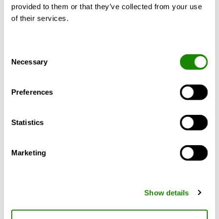
provided to them or that they’ve collected from your use
Máximo confort posible, con regulación individual
of their services.
por producto o estancia
Mostrar más
Sencilla instalación y conexión al sistema WISE
La amplia gama de trabajos en un mismo
Consent
producto simplifica la planificación
Necessary
Selection
CALCULAR CON SUS REQUISITOS
Preferences
Statistics
Descripción del producto
Datos técnicos
Marketing
Más información sobre WISE.
Show details