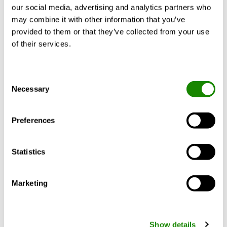
our social media, advertising and analytics partners who
medioambiental muy bajo (GWP = 675)
Mostrar más
may combine it with other information that you’ve
Niveles de ruido más bajos de su categoría: hasta
provided to them or that they’ve collected from your use
52 dB(A).
of their services.
Los componentes (compresor, ventilador, bomba)
incluyen motores de corriente continua para una
máxima eficiencia, tanto en condiciones de carga
Certificados
Documentos
Consent
completa como en modo de modulación.
Necessary
Selection
Control de agua caliente sanitaria
Tratamiento anticorrosivo estándar
Límites de trabajo extendidos: 58 ºC de LWT con
Preferences
-15 ºC de temperatura del aire externo
Fácil de instalar, de tamaño compacto
Statistics
Control avanzado gracias a la conectividad WiFi
integrada
Posibilidad de gestionar múltiples niveles de
Marketing
temperatura (opcional)
Show details