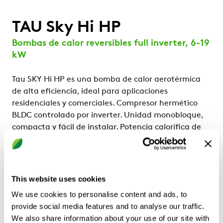
TAU Sky Hi HP
Bombas de calor reversibles full inverter, 6-19
kW
Tau SKY Hi HP es una bomba de calor aerotérmica
de alta eficiencia, ideal para aplicaciones
residenciales y comerciales. Compresor hermético
BLDC controlado por inverter. Unidad monobloque,
compacta y fácil de instalar. Potencia calorífica de
entre 6 y 19 kW; cinco tamaños disponibles.
Configuraciones
This website uses cookies
HP: bomba de calor reversible
We use cookies to personalise content and ads, to
Puntos fuertes
provide social media features and to analyse our traffic.
We also share information about your use of our site with
Refrigerante R32: solución con un impacto