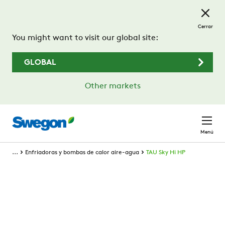
Saltar al contenido principal
Cerrar
You might want to visit our global site:
GLOBAL
Other markets
Menú
...
Enfriadoras y bombas de calor aire-agua
TAU Sky Hi HP