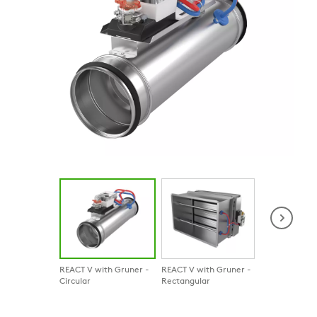
REACT V with Gruner -
REACT V with Gruner -
REACT V with 
Circular
Rectangular
Circular