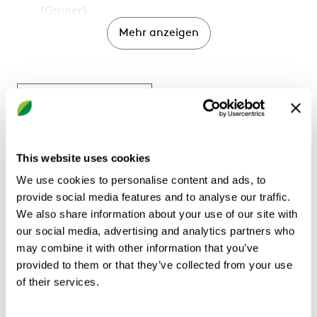
(Gruner)
REACT V-SR GMB - Modbus und analoge
Mehr anzeigen
Steuerung, Federrücklauf (Gruner)
REACT V BMP - Mp-Bus und analoge Regelung
(Belimo)
REACT V BMB - Modbus und analoge Regelung
BERECHNEN
(Belimo)
REACT V BBAC - BACnet und analoge Regelung
(Belimo)
ENTDECKEN SIE UNSERE
This website uses cookies
REACT V SKNX - KNX Regelung (Siemens)
MUSTERRÄUME
We use cookies to personalise content and ads, to
Runder Anschluss: Ø 100-630 mm
provide social media features and to analyse our traffic.
Rechteckiger Anschluss: 200x200–1400x700 mm
We also share information about your use of our site with
Funktion
our social media, advertising and analytics partners who
Produktbeschreibung
Technische Daten
Variable Durchflussregelung
may combine it with other information that you’ve
Ausführung
provided to them or that they’ve collected from your use
Rund, Rechteckig
of their services.
Weitere Infos zu REACT.