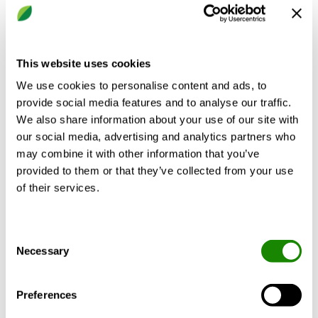
automatisch an die wechselnden
Lastanforderungen an und sind besonders in der
Mehr anzeigen
Sanierungen von Altsystemen beim Austausch von
zwei unterschiedlichen Erzeugern durch eine Einheit
This website uses cookies
geeignet.
We use cookies to personalise content and ads, to
provide social media features and to analyse our traffic.
Stärken:
Produktbeschreibung
Zubehör
Zertifika
We also share information about your use of our site with
our social media, advertising and analytics partners who
Natürliches Kältemittel Propan (R290)
may combine it with other information that you’ve
Global Warming Potential (GWP=3)
provided to them or that they’ve collected from your use
Kein Ozonabbaupotenzial (ODP=0)
of their services.
Simultane und unabhängige Erzeugung von
Das besondere Maschinenkonzept
Warm- und Kaltwasser im Ganzjahresbetrieb
ermöglicht den Multifunktionseinheiten in
Sanierungen von Altsystemen im Austausch von
verschiedenen Betriebsarten die simultane
Consent
zwei unterschiedlichen Erzeugern durch eine
und unabhängige Erzeugung von Kalt- und
Necessary
Selection
Einheit
Warmwasser im Ganzjahresbetrieb und
Interne Energieverschiebung bei gleichzeitigem
liefern so immer die perfekte, vom System
Bedarf von Warm- und Kaltwasser
angeforderte, Leistung mit dem
Preferences
Großer Einsatzbereich:
höchstmöglichen Wirkungsgrad. Die