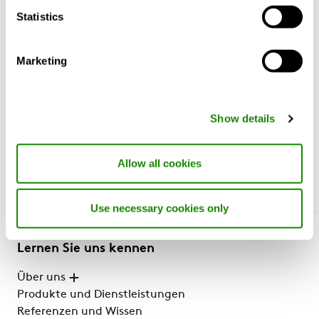
Statistics
Längen:
600, 800, 1000, 130
Marketing
Höhen:
ab 365 mm.
Kanaldimension:
125, 160, 200 mm.
Show details
Allow all cookies
Use necessary cookies only
Lernen Sie uns kennen
Über uns
Produkte und Dienstleistungen
Referenzen und Wissen