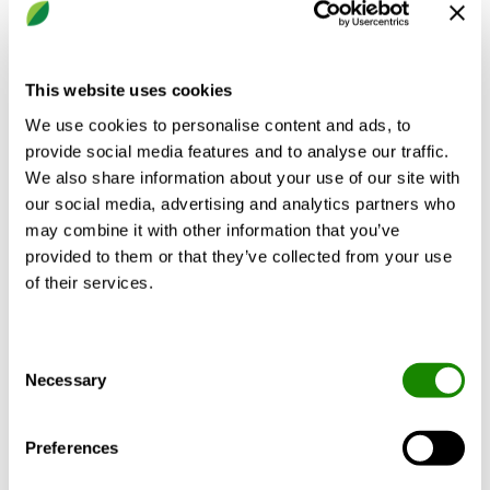
Sichtbare Anschlüsse im Kabelkanal
Freie Positionierung von Zwischenwänden
This website uses cookies
Freie Positionierung von Anschlüssen
BERECHNEN
We use cookies to personalise content and ads, to
provide social media features and to analyse our traffic.
We also share information about your use of our site with
our social media, advertising and analytics partners who
may combine it with other information that you’ve
Technische Daten
Zubehör
Zertifikate
provided to them or that they’ve collected from your use
of their services.
Kühlleistung:
Bis zu 1930 W
Heizleistung:
Wasser:
Consent
Necessary
Selection
Luftmenge:
6 bis 45 l/s.
Preferences
Druckauslegung:
150 - 300 Pa.