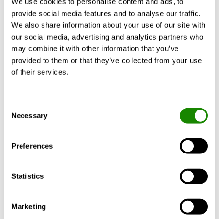
We use cookies to personalise content and ads, to
provide social media features and to analyse our traffic.
We also share information about your use of our site with
our social media, advertising and analytics partners who
BERECHNEN SIE MIT IHREN
may combine it with other information that you’ve
ANFORDERUNGEN
provided to them or that they’ve collected from your use
of their services.
Consent
Produktbeschreibung
Technische Daten
Necessary
Selection
Preferences
SORDO-A ist Teil des RE:3-Konzepts von
Swegon, das auf den Schlüsselprinzipien der
Statistics
Zirkularität basiert und aus RE:duce, RE:use
und Re:vitalise besteht. SORDO-A wird aus
Marketing
nachhaltigem Blech namens RRP