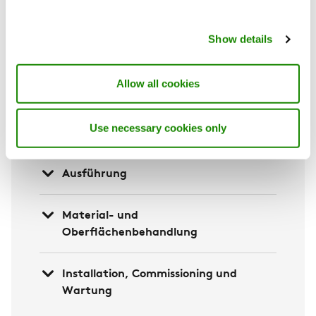
hergestellt, wobei RRP für „recycelt und
erneuerbar produziert“ steht. Der Stahl hat
einen Anteil von mindestens 75 Prozent an
Show details
recyceltem Stahl. Darüber hinaus kommen
bei der Herstellung Elektrolichtbogenöfen
Allow all cookies
zum Einsatz, die zu 100 Prozent mit
erneuerbarer Energie betrieben werden.
Use necessary cookies only
Weitere Infos zur RE:3 finden Sie hier.
Ausführung
Material- und
Oberflächenbehandlung
Installation, Commissioning und
Wartung