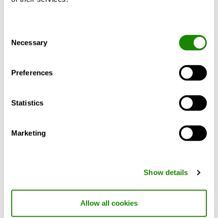
Consent
BERECHNEN SIE MIT IHREN
Necessary
Selection
ANFORDERUNGEN
Preferences
Statistics
Produktbeschreibung
Technische Daten
Marketing
Weitere Infos zu REACT.
Show details
Vorgesehen für die
Volumenstrommessung einer
Allow all cookies
Komfortlüftung.
Feuchte, kalte und aggressive