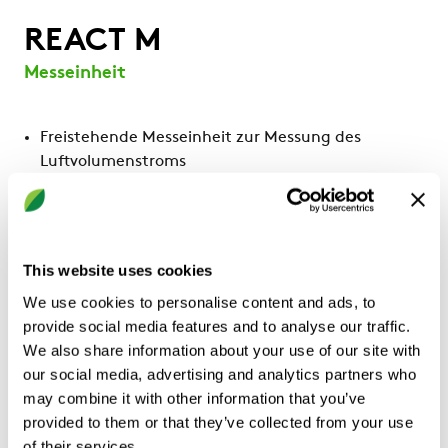
REACT M
Messeinheit
Freistehende Messeinheit zur Messung des
Luftvolumenstroms
Schnelles Ablesen auf dem Display des Regulators
Schnelle Parametereinstellung
Analoge Steuerung oder Modbussteuerung
Einfach zu dämmen
This website uses cookies
Varianten:
We use cookies to personalise content and ads, to
Runder Anschluss: Ø 100-630 mm
provide social media features and to analyse our traffic.
Rechteckiger Anschluss: 200x200–1400x700 mm
We also share information about your use of our site with
Funktion
our social media, advertising and analytics partners who
Messung
may combine it with other information that you’ve
Ausführung
provided to them or that they’ve collected from your use
Mehr zeigen
Rund, Rechteckig
of their services.