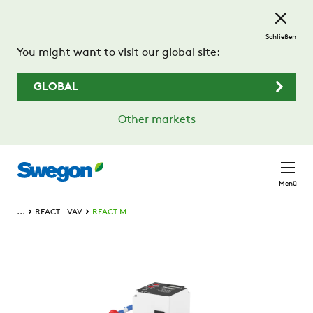
Zum Hauptinhalt springen
Schließen
You might want to visit our global site:
GLOBAL
Other markets
Menü
...
REACT – VAV
REACT M