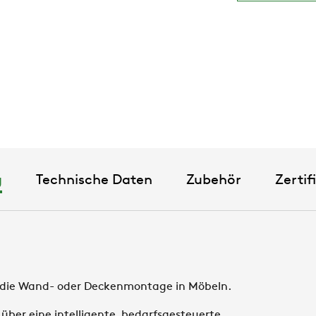
g
Technische Daten
Zubehör
Zertif
r die Wand- oder Deckenmontage in Möbeln.
 über eine intelligente, bedarfsgesteuerte