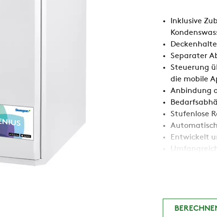
Inklusive Z
Kondenswass
Deckenhalter
Separater A
Steuerung ü
die mobile 
Anbindung 
Bedarfsabhä
Stufenlose 
Automatisch
Entwickelt u
Umfangreich
BERECHNEN