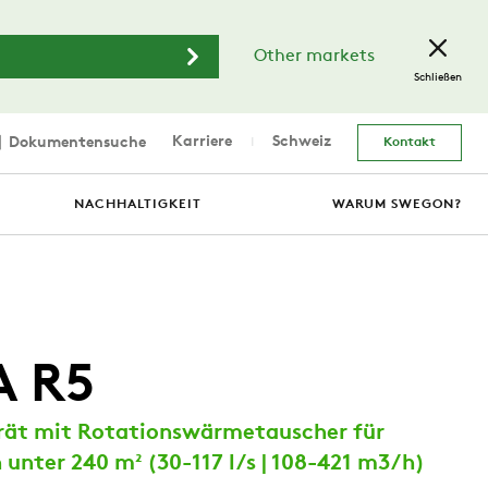
Other markets
Schließen
Karriere
Schweiz
Dokumentensuche
Kontakt
NACHHALTIGKEIT
WARUM SWEGON?
A R5
rät mit Rotationswärmetauscher für
nter 240 m² (30-117 l/s | 108-421 m3/h)