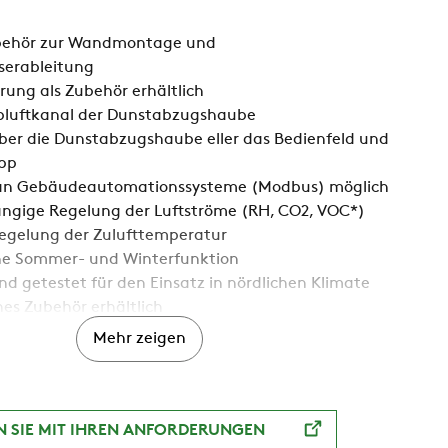
ubehör zur Wandmontage und
erableitung
ung als Zubehör erhältlich
bluftkanal der Dunstabzugshaube
ber die Dunstabzugshaube eller das Bedienfeld und
App
an Gebäudeautomationssysteme (Modbus) möglich
ngige Regelung der Luftströme (RH, CO2, VOC*)
Regelung der Zulufttemperatur
e Sommer- und Winterfunktion
nd getestet für den Einsatz in nördlichen Klimate
es Zubehör erhältlich
Mehr zeigen
 SIE MIT IHREN ANFORDERUNGEN