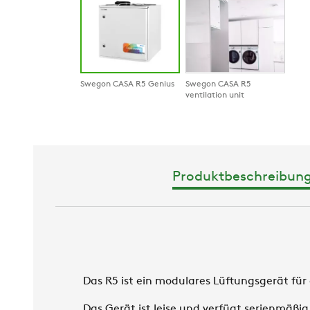
Swegon CASA R5 Genius
Swegon CASA R5
ventilation unit
Produktbeschreibun
Das R5 ist ein modulares Lüftungsgerät fü
Das Gerät ist leise und verfügt serienmäßig