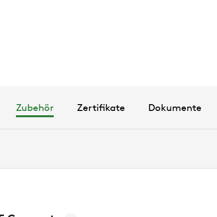
Natürliches 
Einfache In
Klasse IV-EN 
Inverter-Sc
Warmwasserp
Sehr kompak
Multilogic-
Energieeffiz
Sehr leise d
Zubehör
Zertifikate
Dokumente
der Standar
Eurovent zert
BAFA-förderf