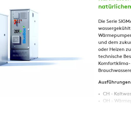
natürliche
Die Serie SIGM
wassergekühlt
Wärmepumpen m
und dem zukun
oder Heizen zu
technische Bes
Komfortklima- 
Brauchwasser
Ausführungen
CH - Kaltwa
OH - Wärme
HP – Revers
HPW - Rever
Stärken: