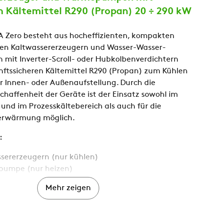
m Kältemittel R290 (Propan) 20 ÷ 290 kW
A Zero besteht aus hocheffizienten, kompakten
en Kaltwassererzeugern und Wasser-Wasser-
it Inverter-Scroll- oder Hubkolbenverdichtern
ftssicheren Kältemittel R290 (Propan) zum Kühlen
r Innen- oder Außenaufstellung. Durch die
chaffenheit der Geräte ist der Einsatz sowohl im
und im Prozesskältebereich als auch für die
erwärmung möglich.
:
ssererzeugern (nur kühlen)
pumpe (nur heizen)
ible Wärmepumpe (kältemittelseitig umschaltbar)
Mehr zeigen
sible Wärmepumpe (wasserseitig umschaltbar)