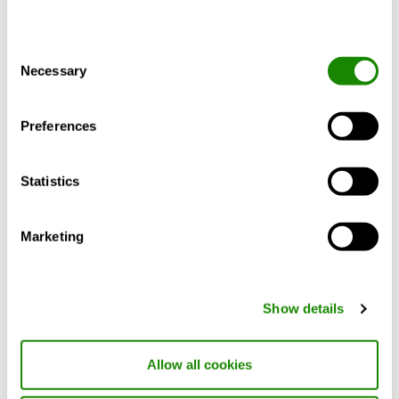
Wichtige Fakten
Consent
Kältemittel R290 – GWP=3
Necessary
Selection
Geringe Kältemittelfüllung
Mehr zeigen
Eurovent-zertifizierte Leistung
Preferences
Kältemaschine. Vielseitige Anwendungen:
Wassertemperatur von -15 °C bis zu 20°C. Großer
Einsatzbereich unter verschiedensten
Statistics
Umgebungsbedingungen.
Zubehör
Zertifikate
Dokumente
Wärmepumpe.Hohe Wasserausgangstemperatur:
bis zu +63 °C.
Marketing
Wärmepumpe. Bis zu einer
Umgebungstemperatur von -20 °C herunter mit
einer Wasserausgangstemperatur bis zu +50 °C
Show details
INSIDE
Connect
Allow all cookies
Kommunikationseinheit
für den mobilen