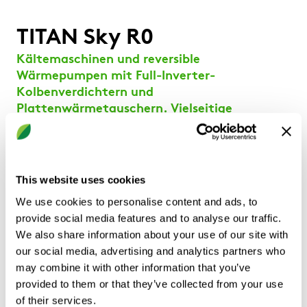
TITAN Sky R0
Kältemaschinen und reversible
Wärmepumpen mit Full-Inverter-
Kolbenverdichtern und
Plattenwärmetauschern. Vielseitige
Anwendungen mit erweiterten
Leistungsbereichen. R290, 30÷200kW
Konfigurationen
This website uses cookies
We use cookies to personalise content and ads, to
Hi: Kältemaschine mit Inverter-Verdichter
provide social media features and to analyse our traffic.
Hi HP: Reversible Wärmepumpen-Version, mit
We also share information about your use of our site with
Inverter-Verdichter
our social media, advertising and analytics partners who
/SLN: extra-schallreduzierte (super low noise)
may combine it with other information that you’ve
Ausführung
provided to them or that they’ve collected from your use
/DS: Ausführung mit Enthitzer
of their services.
/DC: Ausführung mit Rückgewinnungsverflüssiger