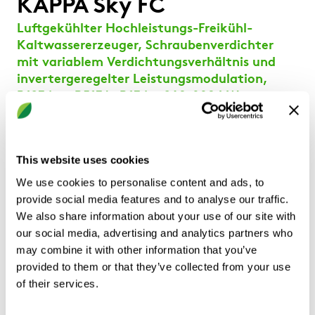
KAPPA Sky FC
Luftgekühlter Hochleistungs-Freikühl-
Kaltwassererzeuger, Schraubenverdichter
mit variablem Verdichtungsverhältnis und
invertergeregelter Leistungsmodulation,
R1234ze, R513A, R134a, 260-880 kW
Hochleistungs-Freikühl-Kaltwassererzeuger mit
einfachem und doppeltem Kreislauf, mit
This website uses cookies
Schraubenverdichtern mit variablem
Verdichtungsverhältnis und Inverter zur
We use cookies to personalise content and ads, to
Leistungsmodulation.
provide social media features and to analyse our traffic.
We also share information about your use of our site with
Konfigurationen
our social media, advertising and analytics partners who
Xi: Hochleistungseinheit, Version mit Full-Inverter-
may combine it with other information that you’ve
Verdichtern
provided to them or that they’ve collected from your use
Si: kompakte Maße, Version mit Full-Inverter-
of their services.
Verdichtern
Kältemittel mit niedrigen GWP, Version mit Full-