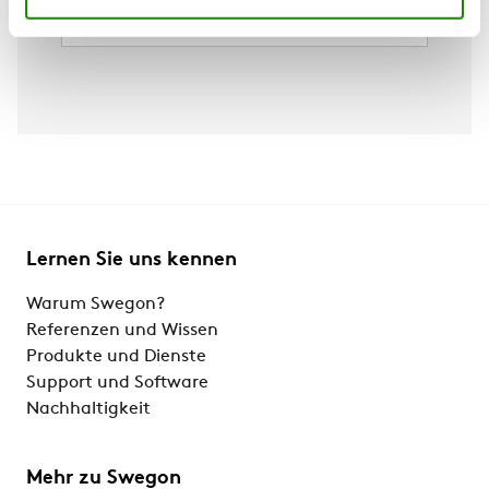
Erweiterte BlueThink-Regelung mit integriertem
Webserver. Multilogic/Multifree-Funktion und
Blueye®-Überwachungssystem (optional)
Flowzer: Energieoptimierung auf der
Hydraulikseite (optional)
Konform mit der Ökodesign-Verordnung 2281 Stufe
(Tier) 2
Lernen Sie uns kennen
Warum Swegon?
Referenzen und Wissen
Produkte und Dienste
Support und Software
Nachhaltigkeit
Mehr zu Swegon