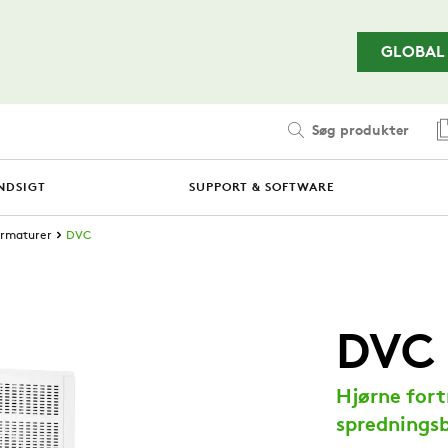
Spring til hovedindhold
GLOBAL
Søg produkter
NDSIGT
SUPPORT & SOFTWARE
armaturer
DVC
DVC
Hjørne for
spredningsb