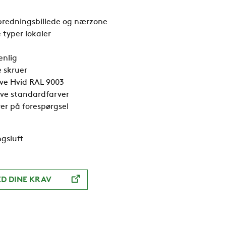
predningsbillede og nærzone
e typer lokaler
enlig
e skruer
ve Hvid RAL 9003
ive standardfarver
er på forespørgsel
gsluft
D DINE KRAV