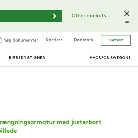
Other markets
Luk
Karriere
Danmark
Søg dokumenter
Kontakt
BÆREDYGTIGHED
HVORFOR SWEGON?
trængningsarmatur med justerbart
illede