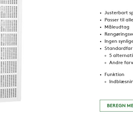
Justerbart s
Passer til all
Måleudtag
Rengøringsv
Ingen synlig
Standardfar
5 alternat
Andre farv
Funktion
Indblæsnin
BEREGN ME