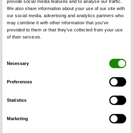
provide social media features and to analyse our traffic.
We also share information about your use of our site with
our social media, advertising and analytics partners who
may combine it with other information that you’ve
BEREGN MED DINE KRAV
provided to them or that they’ve collected from your use
of their services.
Consent
Produktbeskrivelse
Teknisk data
Dokume
Necessary
Selection
Preferences
Læs mere om REACT.
Statistics
Beregnet til måling af komfortventilation.
Fugtige, kolde og aggressive miljøer skal
undgås.
Marketing
Kan installeres i såvel tilluft- som
fraluftsystemer.