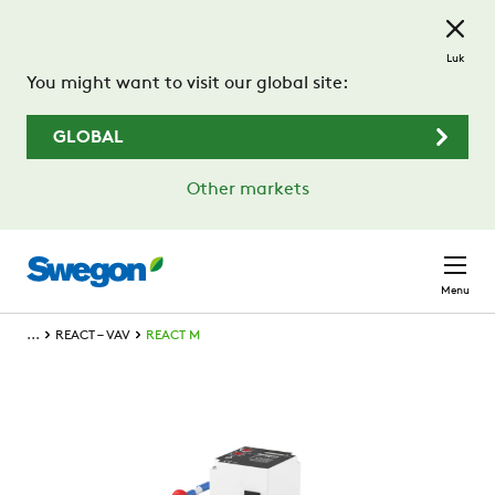
Spring til hovedindhold
Luk
You might want to visit our global site:
GLOBAL
Other markets
Menu
...
REACT – VAV
REACT M