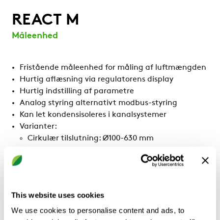
REACT M
Måleenhed
Fristående måleenhed for måling af luftmængden
Hurtig aflæsning via regulatorens display
Hurtig indstilling af parametre
Analog styring alternativt modbus-styring
Kan let kondensisoleres i kanalsystemer
Varianter:
Cirkulær tilslutning: Ø100-630 mm
Rektangulær tilslutning: 200x200-1400x700 mm
Funktion
Måling
Variant
This website uses cookies
Cirkulær, Rektangulær
We use cookies to personalise content and ads, to
Vis mere